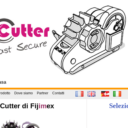
casa
rodotto
Dove siamo
Partner
Contatti
Cutter di Fij
im
ex
Selezi